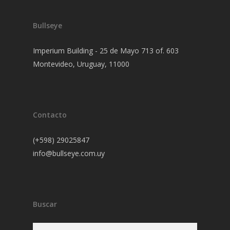
Bullseye
Imperium Building - 25 de Mayo 713 of. 603
Montevideo, Uruguay, 11000
Contacto
(+598) 29025847
info@bullseye.com.uy
Buscar