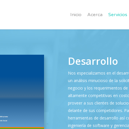
Inicio
Acerca
Servicios
Desarrollo
Nos especializamos en el desarro
un análisis minucioso de la solic
negocio y los requerimientos de
altamente competitivas en costo,
proveer a sus clientes de soluc
delante de sus competidores. Par
herramientas de desarrollo así c
ingeniería de software y gerenc