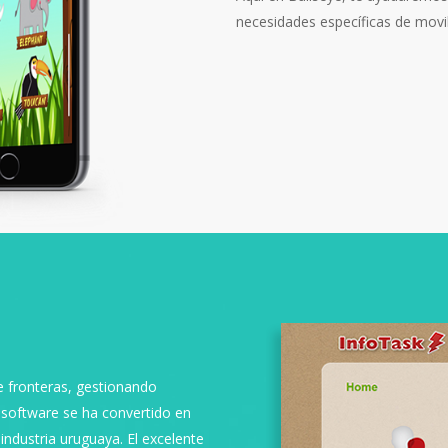
necesidades específicas de movil
 fronteras, gestionando
 software se ha convertido en
ndustria uruguaya. El excelente