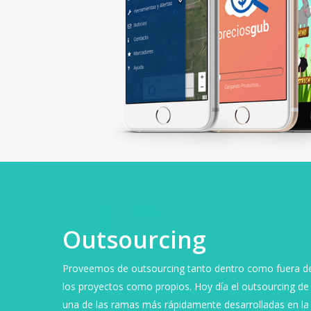
Outsourcing
Proveemos de outsourcing tanto dentro como fuera de
los proyectos como propios. Hoy día el outsourcing de
una de las ramas más rápidamente desarrolladas en la i