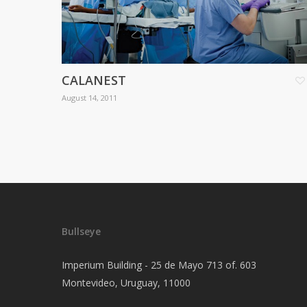
CALANEST
August 14, 2011
Bullseye
Imperium Building - 25 de Mayo 713 of. 603
Montevideo, Uruguay, 11000