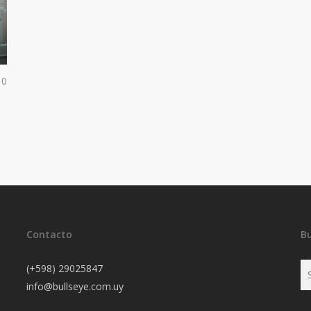
0
Contacto
B
(+598) 29025847
info@bullseye.com.uy