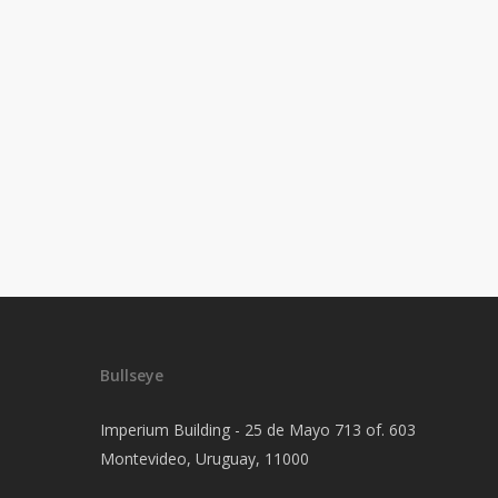
Bullseye
Imperium Building - 25 de Mayo 713 of. 603
Montevideo, Uruguay, 11000