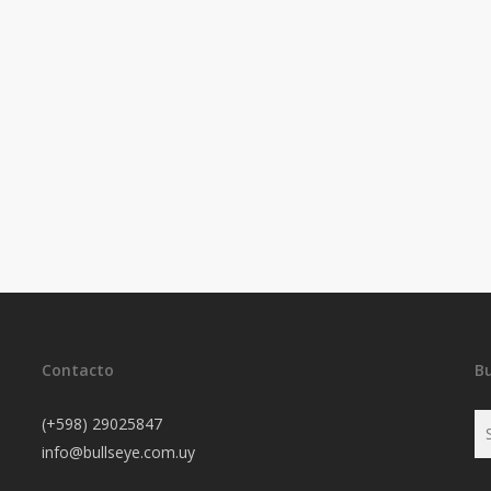
Contacto
B
(+598) 29025847
info@bullseye.com.uy