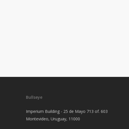
Bullseye
Imperium Building - 25 de Mayo 713 of. 603
Montevideo, Uruguay, 11000