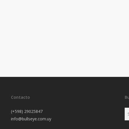
Contacto
B
(+598) 29025847
info@bullseye.com.uy